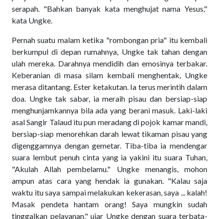
serapah. "Bahkan banyak kata menghujat nama Yesus,"
kata Ungke.
Pernah suatu malam ketika "rombongan pria" itu kembali
berkumpul di depan rumahnya, Ungke tak tahan dengan
ulah mereka. Darahnya mendidih dan emosinya terbakar.
Keberanian di masa silam kembali menghentak, Ungke
merasa ditantang. Ester ketakutan. Ia terus merintih dalam
doa. Ungke tak sabar, ia meraih pisau dan bersiap-siap
menghunjamkannya bila ada yang berani masuk. Laki-laki
asal Sangir Talaud itu pun meradang di pojok kamar mandi,
bersiap-siap menorehkan darah lewat tikaman pisau yang
digenggamnya dengan gemetar. Tiba-tiba ia mendengar
suara lembut penuh cinta yang ia yakini itu suara Tuhan,
"Akulah Allah pembelamu." Ungke menangis, mohon
ampun atas cara yang hendak ia gunakan. "Kalau saja
waktu itu saya sampai melakukan kekerasan, saya ... kalah!
Masak pendeta hantam orang! Saya mungkin sudah
tinggalkan pelayanan," ujar Ungke dengan suara terbata-