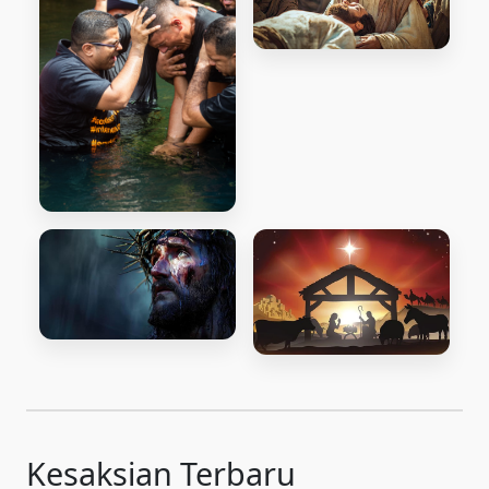
Keajaiban Jasmaniah
Misi
Paskah
Natal
Kesaksian Terbaru