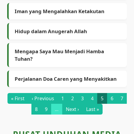
Iman yang Mengalahkan Ketakutan
Hidup dalam Anugerah Allah
Mengapa Saya Mau Menjadi Hamba
Tuhan?
Perjalanan Doa Caren yang Menyakitkan
First page
Previous page
Page
Page
Page
Page
Current page
Page
Page
« First
‹ Previous
1
2
3
4
5
6
7
Page
Page
Next page
Last page
8
9
…
Next ›
Last »